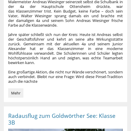
Malermeister Andreas Wiesinger seinerzeit selbst die Schulbank in
der 4a der Hauptschule Ottensheim drückte, war
das Klassenzimmer trist. Kein Budget, keine Farbe – doch sein
Vater, Walter Wiesinger sprang damals ein und brachte mit
der damaligen 4a und seinem Sohn Andreas Wiesinger frische
Farbe auf die Klassenwände.
Jahre später schließt sich nun der Kreis: Heute ist Andreas selbst
der Geschäftsführer und kehrt an seine alte Wirkungsstätte
zurück. Gemeinsam mit der aktuellen 4a und seinem Junior
Alexander hat er das Klassenzimmer in eine moderne
Wohlfühloase verwandelt. Die Schülerinnen und Schüler legten
höchstpersönlich Hand an und zeigten, was echte Teamarbeit
bewirken kann.
Eine großartige Aktion, die nicht nur Wände verschönert, sondern
auch verbindet. Bleibt nur eine Frage: Wird diese Pinsel-Tradition
auch die nächste
Pinsel-
Mehr
Power
in
der
Klasse
Radausflug zum Goldwörther See: Klasse
4a
3B
–
damals